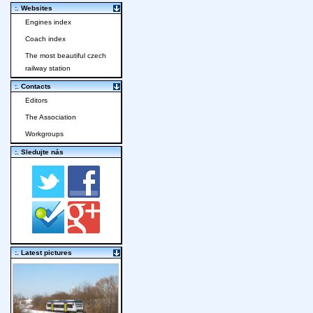
:. Websites
Engines index
Coach index
The most beautiful czech
railway station
:. Contacts
Editors
The Association
Workgroups
:. Sledujte nás
:. Latest pictures