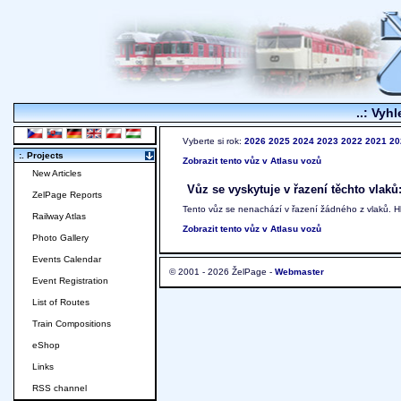
..: Vyhl
Vyberte si rok:
2026
2025
2024
2023
2022
2021
20
:. Projects
Zobrazit tento vůz v Atlasu vozů
New Articles
Vůz se vyskytuje v řazení těchto vlaků
ZelPage Reports
Tento vůz se nenachází v řazení žádného z vlaků. 
Railway Atlas
Zobrazit tento vůz v Atlasu vozů
Photo Gallery
Events Calendar
© 2001 - 2026 ŽelPage -
Webmaster
Event Registration
List of Routes
Train Compositions
eShop
Links
RSS channel