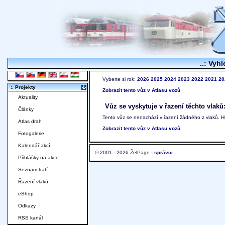
..: Vyhl
Vyberte si rok:
2026
2025
2024
2023
2022
2021
20
:. Projekty
Zobrazit tento vůz v Atlasu vozů
Aktuality
Vůz se vyskytuje v řazení těchto vlaků
Články
Tento vůz se nenachází v řazení žádného z vlaků. 
Atlas drah
Zobrazit tento vůz v Atlasu vozů
Fotogalerie
Kalendář akcí
© 2001 - 2026 ŽelPage -
správci
Přihlášky na akce
Seznam tratí
Řazení vlaků
eShop
Odkazy
RSS kanál