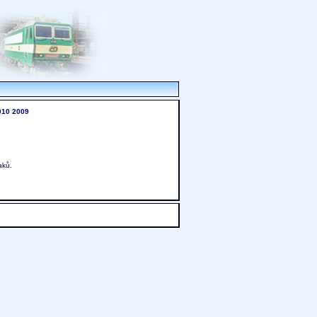
010
2009
aků.