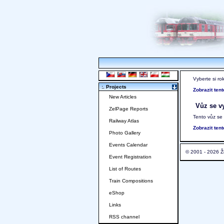
Vyberte si ro
:. Projects
Zobrazit ten
New Articles
Vůz se vy
ZelPage Reports
Tento vůz se
Railway Atlas
Zobrazit ten
Photo Gallery
Events Calendar
© 2001 - 2026 Ž
Event Registration
List of Routes
Train Compositions
eShop
Links
RSS channel