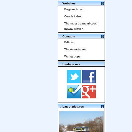
:. Websites
Engines index
Coach index
The most beautiful czech
railway station
:. Contacts
Editors
The Association
Workgroups
:. Sledujte nás
:. Latest pictures