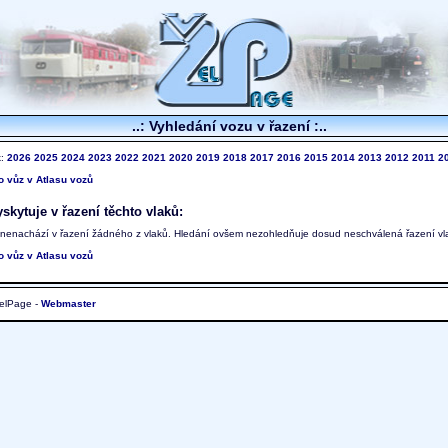
..: Vyhledání vozu v řazení :..
k:
2026
2025
2024
2023
2022
2021
2020
2019
2018
2017
2016
2015
2014
2013
2012
2011
2
to vůz v Atlasu vozů
skytuje v řazení těchto vlaků:
 nenachází v řazení žádného z vlaků. Hledání ovšem nezohledňuje dosud neschválená řazení vl
to vůz v Atlasu vozů
elPage -
Webmaster