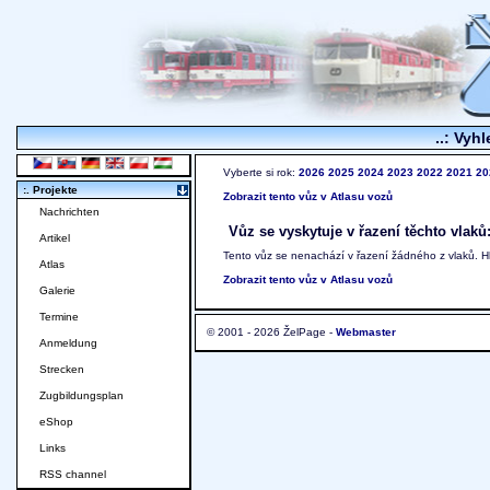
..: Vyhl
Vyberte si rok:
2026
2025
2024
2023
2022
2021
20
:. Projekte
Zobrazit tento vůz v Atlasu vozů
Nachrichten
Vůz se vyskytuje v řazení těchto vlaků
Artikel
Tento vůz se nenachází v řazení žádného z vlaků. 
Atlas
Zobrazit tento vůz v Atlasu vozů
Galerie
Termine
© 2001 - 2026 ŽelPage -
Webmaster
Anmeldung
Strecken
Zugbildungsplan
eShop
Links
RSS channel