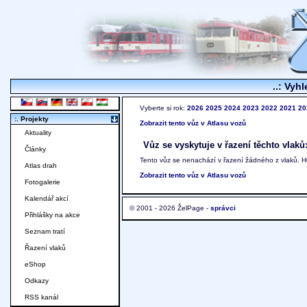
..: Vyhl
Vyberte si rok:
2026
2025
2024
2023
2022
2021
20
:. Projekty
Zobrazit tento vůz v Atlasu vozů
Aktuality
Vůz se vyskytuje v řazení těchto vlaků
Články
Tento vůz se nenachází v řazení žádného z vlaků. 
Atlas drah
Zobrazit tento vůz v Atlasu vozů
Fotogalerie
Kalendář akcí
© 2001 - 2026 ŽelPage -
správci
Přihlášky na akce
Seznam tratí
Řazení vlaků
eShop
Odkazy
RSS kanál