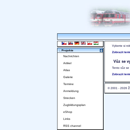
Vyberte si ro
:. Projekte
Zobrazit ten
Nachrichten
Vůz se vy
Artikel
Tento vůz se
Atlas
Zobrazit ten
Galerie
Termine
© 2001 - 2026 Ž
Anmeldung
Strecken
Zugbildungsplan
eShop
Links
RSS channel