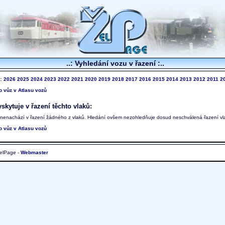
..: Vyhledání vozu v řazení :..
k:
2026
2025
2024
2023
2022
2021
2020
2019
2018
2017
2016
2015
2014
2013
2012
2011
2
to vůz v Atlasu vozů
skytuje v řazení těchto vlaků:
 nenachází v řazení žádného z vlaků. Hledání ovšem nezohledňuje dosud neschválená řazení vl
to vůz v Atlasu vozů
elPage -
Webmaster