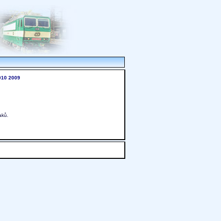
010
2009
aků.