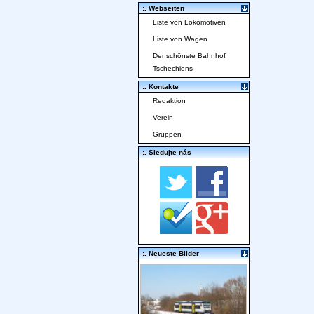
:. Webseiten
Liste von Lokomotiven
Liste von Wagen
Der schönste Bahnhof
Tschechiens
:. Kontakte
Redaktion
Verein
Gruppen
:. Sledujte nás
:. Neueste Bilder