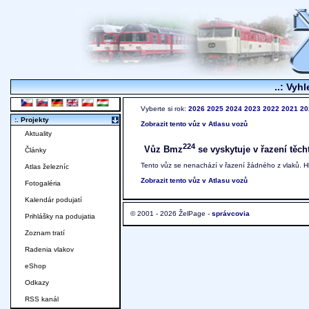
..: Vyhl
Vyberte si rok:
2026
2025
2024
2023
2022
2021
20
:. Projekty
Zobrazit tento vůz v Atlasu vozů
Aktuality
224
Vůz Bmz
se vyskytuje v řazení těch
Články
Tento vůz se nenachází v řazení žádného z vlaků. 
Atlas železníc
Zobrazit tento vůz v Atlasu vozů
Fotogaléria
Kalendár podujatí
© 2001 - 2026 ŽelPage -
správcovia
Prihlášky na podujatia
Zoznam tratí
Radenia vlakov
eShop
Odkazy
RSS kanál