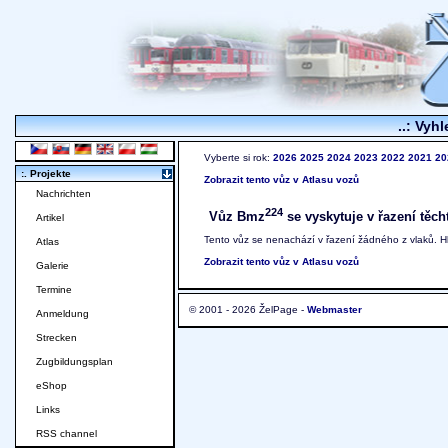
..: Vyhl
Vyberte si rok:
2026
2025
2024
2023
2022
2021
20
:. Projekte
Zobrazit tento vůz v Atlasu vozů
Nachrichten
224
Vůz Bmz
se vyskytuje v řazení těch
Artikel
Tento vůz se nenachází v řazení žádného z vlaků. 
Atlas
Zobrazit tento vůz v Atlasu vozů
Galerie
Termine
© 2001 - 2026 ŽelPage -
Webmaster
Anmeldung
Strecken
Zugbildungsplan
eShop
Links
RSS channel