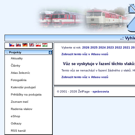
..: Vyhl
Vyberte si rok:
2026
2025
2024
2023
2022
2021
20
:. Projekty
Zobrazit tento vůz v Atlasu vozů
Aktuality
Vůz se vyskytuje v řazení těchto vlaků
Články
Tento vůz se nenachází v řazení žádného z vlaků. 
Atlas železníc
Zobrazit tento vůz v Atlasu vozů
Fotogaléria
Kalendár podujatí
© 2001 - 2026 ŽelPage -
správcovia
Prihlášky na podujatia
Zoznam tratí
Radenia vlakov
eShop
Odkazy
RSS kanál