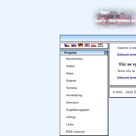
Vyberte si ro
:. Projekte
Zobrazit ten
Nachrichten
Vůz se vy
Artikel
Tento vůz se
Atlas
Zobrazit ten
Galerie
Termine
© 2001 - 2026 Ž
Anmeldung
Strecken
Zugbildungsplan
eShop
Links
RSS channel