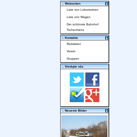
:. Webseiten
Liste von Lokomotiven
Liste von Wagen
Der schönste Bahnhof
Tschechiens
:. Kontakte
Redaktion
Verein
Gruppen
:. Sledujte nás
:. Neueste Bilder