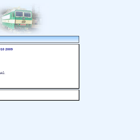
010
2009
aků.