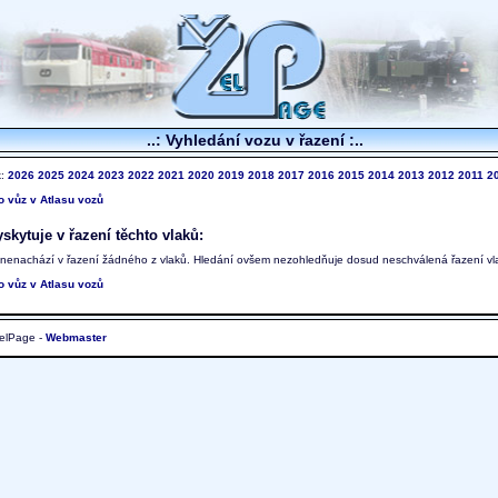
..: Vyhledání vozu v řazení :..
k:
2026
2025
2024
2023
2022
2021
2020
2019
2018
2017
2016
2015
2014
2013
2012
2011
2
to vůz v Atlasu vozů
skytuje v řazení těchto vlaků:
 nenachází v řazení žádného z vlaků. Hledání ovšem nezohledňuje dosud neschválená řazení vl
to vůz v Atlasu vozů
elPage -
Webmaster