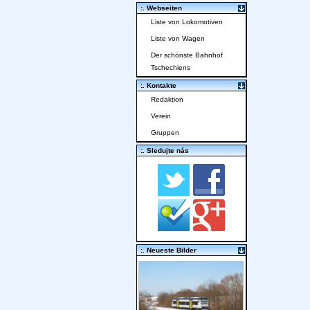
:. Webseiten
Liste von Lokomotiven
Liste von Wagen
Der schönste Bahnhof
Tschechiens
:. Kontakte
Redaktion
Verein
Gruppen
:. Sledujte nás
:. Neueste Bilder