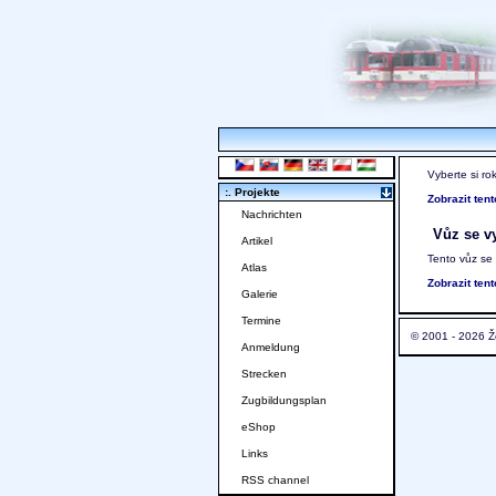
Vyberte si ro
:. Projekte
Zobrazit ten
Nachrichten
Vůz se vy
Artikel
Tento vůz se
Atlas
Zobrazit ten
Galerie
Termine
© 2001 - 2026 Ž
Anmeldung
Strecken
Zugbildungsplan
eShop
Links
RSS channel