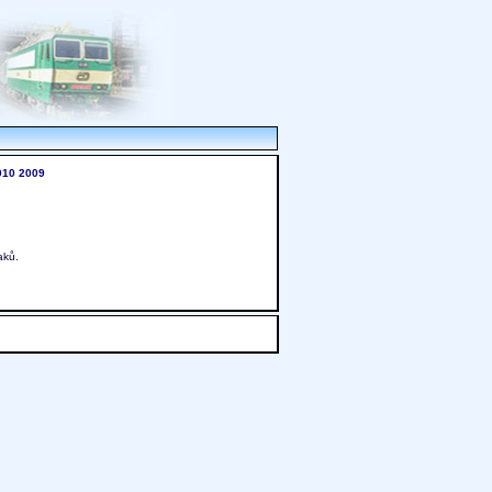
010
2009
aků.