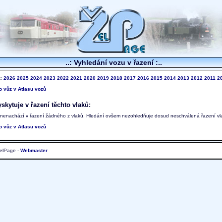
..: Vyhledání vozu v řazení :..
k:
2026
2025
2024
2023
2022
2021
2020
2019
2018
2017
2016
2015
2014
2013
2012
2011
2
to vůz v Atlasu vozů
skytuje v řazení těchto vlaků:
 nenachází v řazení žádného z vlaků. Hledání ovšem nezohledňuje dosud neschválená řazení vl
to vůz v Atlasu vozů
elPage -
Webmaster