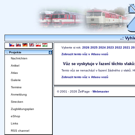
..: Vyhl
Vyberte si rok:
2026
2025
2024
2023
2022
2021
20
:. Projekte
Zobrazit tento vůz v Atlasu vozů
Nachrichten
Vůz se vyskytuje v řazení těchto vlaků
Artikel
Tento vůz se nenachází v řazení žádného z vlaků. 
Atlas
Zobrazit tento vůz v Atlasu vozů
Galerie
Termine
© 2001 - 2026 ŽelPage -
Webmaster
Anmeldung
Strecken
Zugbildungsplan
eShop
Links
RSS channel