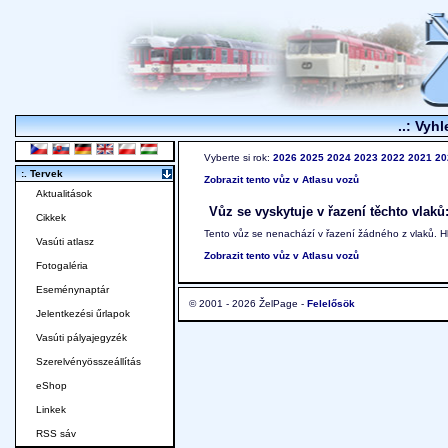
..: Vyhl
Vyberte si rok:
2026
2025
2024
2023
2022
2021
20
:. Tervek
Zobrazit tento vůz v Atlasu vozů
Aktualitások
Vůz se vyskytuje v řazení těchto vlaků
Cikkek
Tento vůz se nenachází v řazení žádného z vlaků. 
Vasúti atlasz
Zobrazit tento vůz v Atlasu vozů
Fotogaléria
Eseménynaptár
© 2001 - 2026 ŽelPage -
Felelősök
Jelentkezési űrlapok
Vasúti pályajegyzék
Szerelvényösszeállítás
eShop
Linkek
RSS sáv