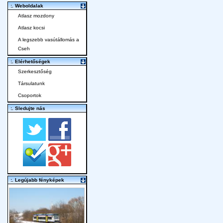
:. Weboldalak
Atlasz mozdony
Atlasz kocsi
A legszebb vasútállomás a
Cseh
:. Elérhetőségek
Szerkesztőség
Társulatunk
Csoportok
:. Sledujte nás
:. Legújabb fényképek