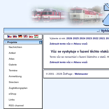
..: Vyhl
Vyberte si rok:
2026
2025
2024
2023
2022
2021
20
:. Projekte
Zobrazit tento vůz v Atlasu vozů
Nachrichten
Vůz se vyskytuje v řazení těchto vlaků
Artikel
Tento vůz se nenachází v řazení žádného z vlaků. 
Atlas
Zobrazit tento vůz v Atlasu vozů
Galerie
Termine
© 2001 - 2026 ŽelPage -
Webmaster
Anmeldung
Strecken
Zugbildungsplan
eShop
Links
RSS channel