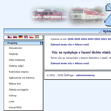
..: Vyhl
Vyberte si rok:
2026
2025
2024
2023
2022
2021
20
:. Projekty
Zobrazit tento vůz v Atlasu vozů
Aktualności
Vůz se vyskytuje v řazení těchto vlaků
Artykuły
Tento vůz se nenachází v řazení žádného z vlaků. 
Atlas kolejowy
Zobrazit tento vůz v Atlasu vozů
Galeria zdjęć
Kalendarz imprez
© 2001 - 2026 ŽelPage -
administratorzy
Zgłoszenia na imprezy
Wykaz linii
Składy pociągów
eShop
Linki
Kanał RSS