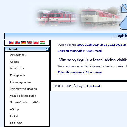
..: Vyhl
Vyberte si rok:
2026
2025
2024
2023
2022
2021
20
:. Tervek
Zobrazit tento vůz v Atlasu vozů
Aktualitások
Vůz se vyskytuje v řazení těchto vlaků
Cikkek
Tento vůz se nenachází v řazení žádného z vlaků. 
Vasúti atlasz
Zobrazit tento vůz v Atlasu vozů
Fotogaléria
Eseménynaptár
© 2001 - 2026 ŽelPage -
Felelősök
Jelentkezési űrlapok
Vasúti pályajegyzék
Szerelvényösszeállítás
eShop
Linkek
RSS sáv