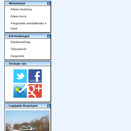
:. Weboldalak
Atlasz mozdony
Atlasz kocsi
A legszebb vasútállomás a
Cseh
:. Elérhetőségek
Szerkesztőség
Társulatunk
Csoportok
:. Sledujte nás
:. Legújabb fényképek