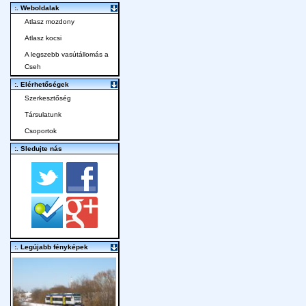
:. Weboldalak
Atlasz mozdony
Atlasz kocsi
A legszebb vasútállomás a
Cseh
:. Elérhetőségek
Szerkesztőség
Társulatunk
Csoportok
:. Sledujte nás
:. Legújabb fényképek