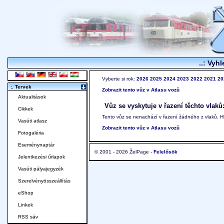
..: Vyhl
Vyberte si rok:
2026
2025
2024
2023
2022
2021
20
:. Tervek
Zobrazit tento vůz v Atlasu vozů
Aktualitások
Vůz se vyskytuje v řazení těchto vlaků
Cikkek
Tento vůz se nenachází v řazení žádného z vlaků. 
Vasúti atlasz
Zobrazit tento vůz v Atlasu vozů
Fotogaléria
Eseménynaptár
© 2001 - 2026 ŽelPage -
Felelősök
Jelentkezési űrlapok
Vasúti pályajegyzék
Szerelvényösszeállítás
eShop
Linkek
RSS sáv