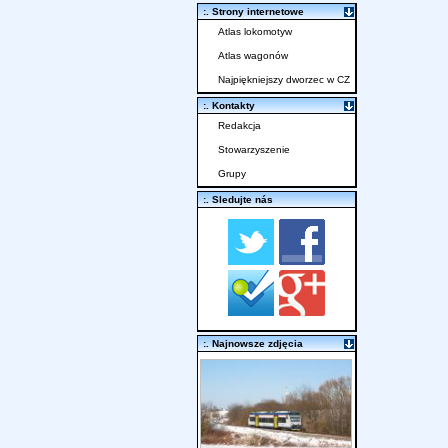
:. Strony internetowe
Atlas lokomotyw
Atlas wagonów
Najpiękniejszy dworzec w CZ
:. Kontakty
Redakcja
Stowarzyszenie
Grupy
:. Sledujte nás
:. Najnowsze zdjęcia