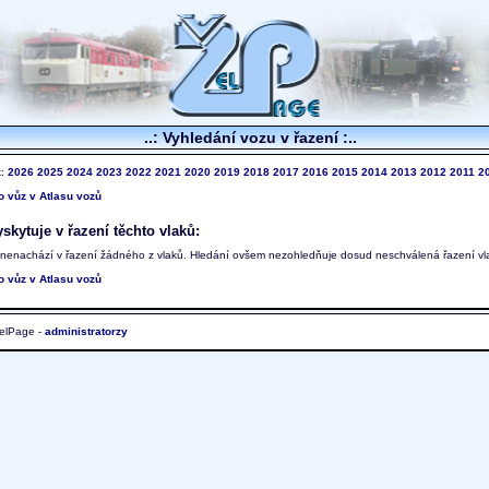
..: Vyhledání vozu v řazení :..
k:
2026
2025
2024
2023
2022
2021
2020
2019
2018
2017
2016
2015
2014
2013
2012
2011
2
to vůz v Atlasu vozů
skytuje v řazení těchto vlaků:
 nenachází v řazení žádného z vlaků. Hledání ovšem nezohledňuje dosud neschválená řazení vl
to vůz v Atlasu vozů
elPage -
administratorzy