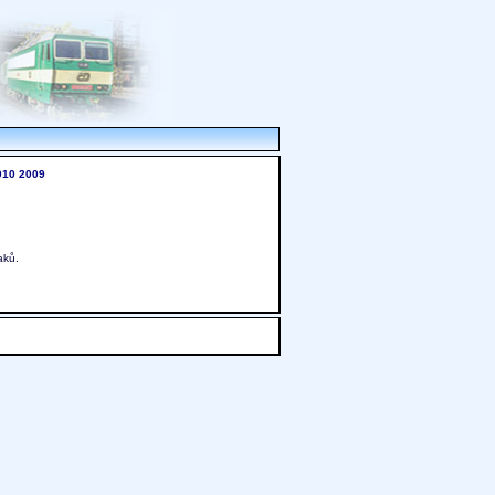
010
2009
aků.