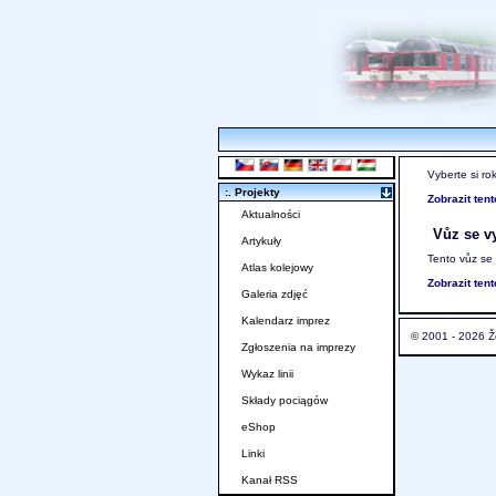
Vyberte si ro
:. Projekty
Zobrazit ten
Aktualności
Vůz se vy
Artykuły
Tento vůz se
Atlas kolejowy
Zobrazit ten
Galeria zdjęć
Kalendarz imprez
© 2001 - 2026 Ž
Zgłoszenia na imprezy
Wykaz linii
Składy pociągów
eShop
Linki
Kanał RSS