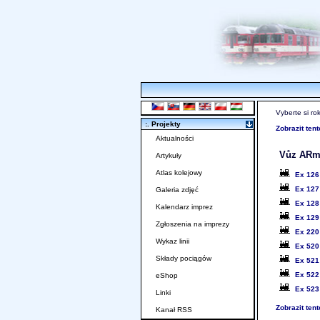
Vyberte si ro
:. Projekty
Zobrazit ten
Aktualności
Vůz ARm
Artykuły
Atlas kolejowy
Ex 12
Ex 12
Galeria zdjęć
Ex 12
Kalendarz imprez
Ex 12
Zgłoszenia na imprezy
Ex 22
Wykaz linii
Ex 52
Składy pociągów
Ex 52
Ex 52
eShop
Ex 52
Linki
Zobrazit ten
Kanał RSS