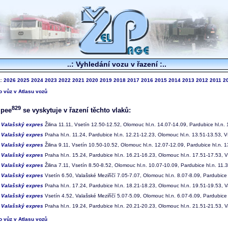
..: Vyhledání vozu v řazení :..
k:
2026
2025
2024
2023
2022
2021
2020
2019
2018
2017
2016
2015
2014
2013
2012
2011
2
to vůz v Atlasu vozů
829
pee
se vyskytuje v řazení těchto vlaků:
6
Valašský expres
Žilina 11.11, Vsetín 12.50-12.52, Olomouc hl.n. 14.07-14.09, Pardubice hl.n. 
7
Valašský expres
Praha hl.n. 11.24, Pardubice hl.n. 12.21-12.23, Olomouc hl.n. 13.51-13.53, V
8
Valašský expres
Žilina 9.11, Vsetín 10.50-10.52, Olomouc hl.n. 12.07-12.09, Pardubice hl.n. 1
9
Valašský expres
Praha hl.n. 15.24, Pardubice hl.n. 16.21-16.23, Olomouc hl.n. 17.51-17.53, V
0
Valašský expres
Žilina 7.11, Vsetín 8.50-8.52, Olomouc hl.n. 10.07-10.09, Pardubice hl.n. 11.
0
Valašský expres
Vsetín 6.50, Valašské Meziříčí 7.05-7.07, Olomouc hl.n. 8.07-8.09, Pardubice 
1
Valašský expres
Praha hl.n. 17.24, Pardubice hl.n. 18.21-18.23, Olomouc hl.n. 19.51-19.53, V
2
Valašský expres
Vsetín 4.52, Valašské Meziříčí 5.07-5.09, Olomouc hl.n. 6.07-6.09, Pardubice 
3
Valašský expres
Praha hl.n. 19.24, Pardubice hl.n. 20.21-20.23, Olomouc hl.n. 21.51-21.53, V
to vůz v Atlasu vozů