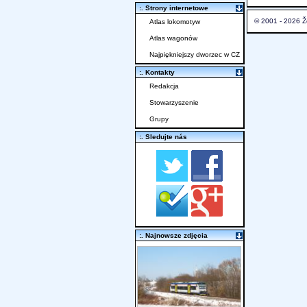
:. Strony internetowe
© 2001 - 2026 Ž
Atlas lokomotyw
Atlas wagonów
Najpiękniejszy dworzec w CZ
:. Kontakty
Redakcja
Stowarzyszenie
Grupy
:. Sledujte nás
:. Najnowsze zdjęcia