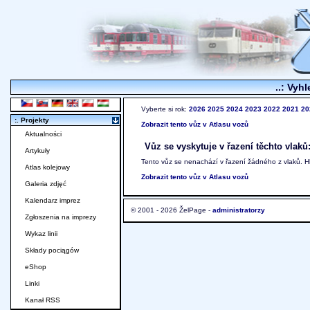
..: Vyhl
Vyberte si rok:
2026
2025
2024
2023
2022
2021
20
:. Projekty
Zobrazit tento vůz v Atlasu vozů
Aktualności
Vůz se vyskytuje v řazení těchto vlaků
Artykuły
Tento vůz se nenachází v řazení žádného z vlaků. 
Atlas kolejowy
Zobrazit tento vůz v Atlasu vozů
Galeria zdjęć
Kalendarz imprez
© 2001 - 2026 ŽelPage -
administratorzy
Zgłoszenia na imprezy
Wykaz linii
Składy pociągów
eShop
Linki
Kanał RSS