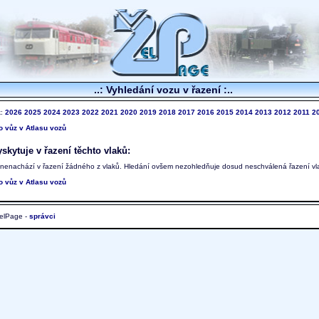
..: Vyhledání vozu v řazení :..
k:
2026
2025
2024
2023
2022
2021
2020
2019
2018
2017
2016
2015
2014
2013
2012
2011
2
to vůz v Atlasu vozů
skytuje v řazení těchto vlaků:
 nenachází v řazení žádného z vlaků. Hledání ovšem nezohledňuje dosud neschválená řazení vl
to vůz v Atlasu vozů
elPage -
správci