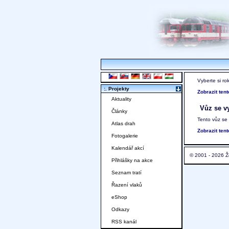
Vyberte si ro
:. Projekty
Zobrazit ten
Aktuality
Vůz se vy
Články
Tento vůz se
Atlas drah
Zobrazit ten
Fotogalerie
Kalendář akcí
© 2001 - 2026 Ž
Přihlášky na akce
Seznam tratí
Řazení vlaků
eShop
Odkazy
RSS kanál