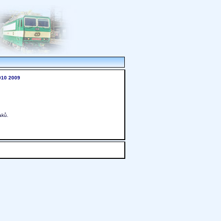
010
2009
aků.