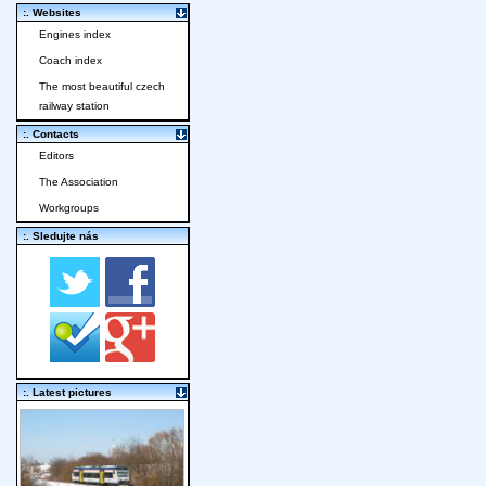
:. Websites
Engines index
Coach index
The most beautiful czech
railway station
:. Contacts
Editors
The Association
Workgroups
:. Sledujte nás
:. Latest pictures