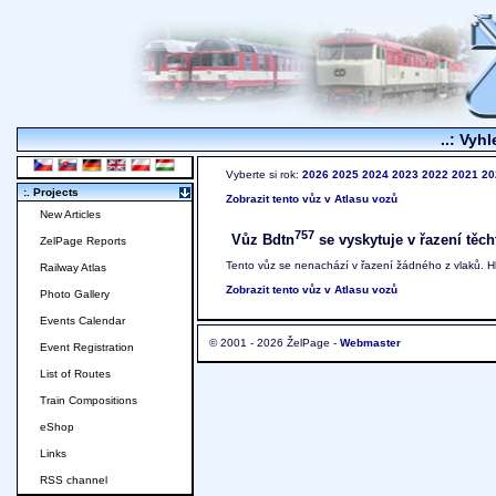
..: Vyhl
Vyberte si rok:
2026
2025
2024
2023
2022
2021
20
:. Projects
Zobrazit tento vůz v Atlasu vozů
New Articles
757
Vůz Bdtn
se vyskytuje v řazení těch
ZelPage Reports
Tento vůz se nenachází v řazení žádného z vlaků. 
Railway Atlas
Zobrazit tento vůz v Atlasu vozů
Photo Gallery
Events Calendar
© 2001 - 2026 ŽelPage -
Webmaster
Event Registration
List of Routes
Train Compositions
eShop
Links
RSS channel