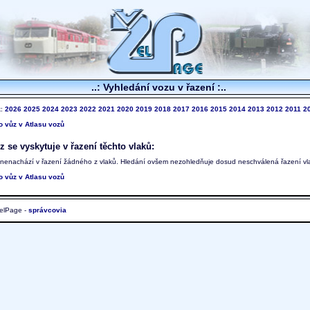
..: Vyhledání vozu v řazení :..
k:
2026
2025
2024
2023
2022
2021
2020
2019
2018
2017
2016
2015
2014
2013
2012
2011
2
to vůz v Atlasu vozů
 se vyskytuje v řazení těchto vlaků:
 nenachází v řazení žádného z vlaků. Hledání ovšem nezohledňuje dosud neschválená řazení vl
to vůz v Atlasu vozů
elPage -
správcovia