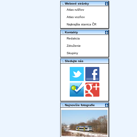
:. Webové stránky
Atlas rušňov
Atlas vozňov
Najkrajšia stanica ČR
:. Kontakty
Redakcia
Združenie
Skupiny
:. Sledujte nás
:. Najnovšie fotografie