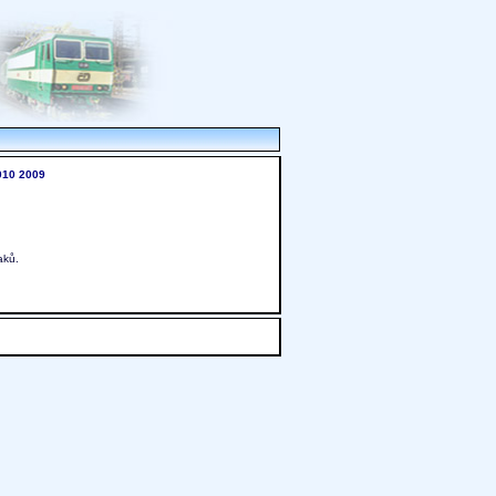
010
2009
aků.