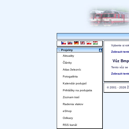
Vyberte si ro
:. Projekty
Zobrazit ten
Aktuality
Vůz Bmpz
Články
Tento vůz se
Atlas železníc
Zobrazit ten
Fotogaléria
Kalendár podujatí
© 2001 - 2026 Ž
Prihlášky na podujatia
Zoznam tratí
Radenia vlakov
eShop
Odkazy
RSS kanál