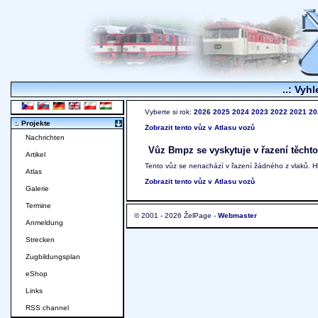
..: Vyhl
Vyberte si rok:
2026
2025
2024
2023
2022
2021
20
:. Projekte
Zobrazit tento vůz v Atlasu vozů
Nachrichten
Vůz Bmpz se vyskytuje v řazení těchto
Artikel
Tento vůz se nenachází v řazení žádného z vlaků. 
Atlas
Zobrazit tento vůz v Atlasu vozů
Galerie
Termine
© 2001 - 2026 ŽelPage -
Webmaster
Anmeldung
Strecken
Zugbildungsplan
eShop
Links
RSS channel