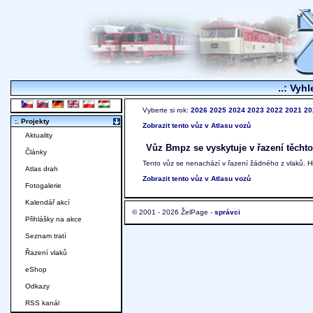
..: Vyhl
Vyberte si rok:
2026
2025
2024
2023
2022
2021
20
:. Projekty
Zobrazit tento vůz v Atlasu vozů
Aktuality
Vůz Bmpz se vyskytuje v řazení těchto
Články
Tento vůz se nenachází v řazení žádného z vlaků. 
Atlas drah
Zobrazit tento vůz v Atlasu vozů
Fotogalerie
Kalendář akcí
© 2001 - 2026 ŽelPage -
správci
Přihlášky na akce
Seznam tratí
Řazení vlaků
eShop
Odkazy
RSS kanál