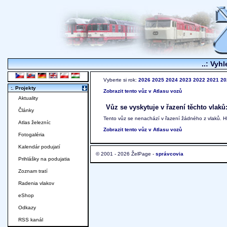
..: Vyhl
Vyberte si rok:
2026
2025
2024
2023
2022
2021
20
:. Projekty
Zobrazit tento vůz v Atlasu vozů
Aktuality
Vůz se vyskytuje v řazení těchto vlaků
Články
Tento vůz se nenachází v řazení žádného z vlaků. 
Atlas železníc
Zobrazit tento vůz v Atlasu vozů
Fotogaléria
Kalendár podujatí
© 2001 - 2026 ŽelPage -
správcovia
Prihlášky na podujatia
Zoznam tratí
Radenia vlakov
eShop
Odkazy
RSS kanál