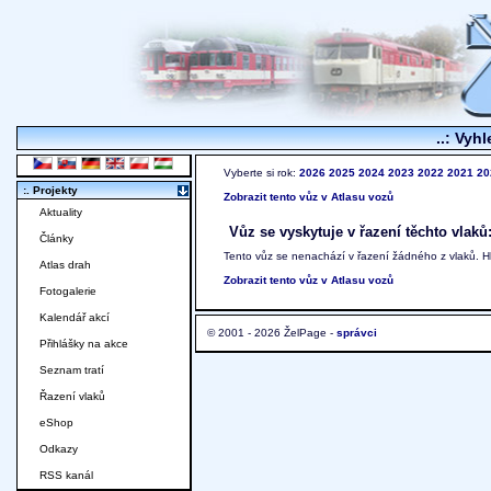
..: Vyhl
Vyberte si rok:
2026
2025
2024
2023
2022
2021
20
:. Projekty
Zobrazit tento vůz v Atlasu vozů
Aktuality
Vůz se vyskytuje v řazení těchto vlaků
Články
Tento vůz se nenachází v řazení žádného z vlaků. 
Atlas drah
Zobrazit tento vůz v Atlasu vozů
Fotogalerie
Kalendář akcí
© 2001 - 2026 ŽelPage -
správci
Přihlášky na akce
Seznam tratí
Řazení vlaků
eShop
Odkazy
RSS kanál