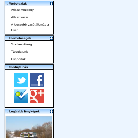
:. Weboldalak
Atlasz mozdony
Atlasz kocsi
A legszebb vasútállomás a
Cseh
:. Elérhetőségek
Szerkesztőség
Társulatunk
Csoportok
:. Sledujte nás
:. Legújabb fényképek