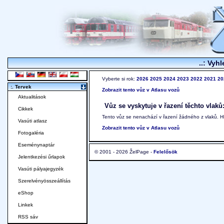
..: Vyhl
Vyberte si rok:
2026
2025
2024
2023
2022
2021
20
:. Tervek
Zobrazit tento vůz v Atlasu vozů
Aktualitások
Vůz se vyskytuje v řazení těchto vlaků
Cikkek
Tento vůz se nenachází v řazení žádného z vlaků. 
Vasúti atlasz
Zobrazit tento vůz v Atlasu vozů
Fotogaléria
Eseménynaptár
© 2001 - 2026 ŽelPage -
Felelősök
Jelentkezési űrlapok
Vasúti pályajegyzék
Szerelvényösszeállítás
eShop
Linkek
RSS sáv