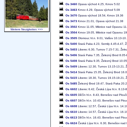
Os 3460
Opava východ 4.25, Krnov 5.02
Os 3463
Krnov 4.29, Opava východ 5.09
Os 3470
Opava východ 18.54, Krnov 19.36
Os 3473
Krnov 21.01, Opava východ 21.38
Os 3502
Krnov 11.05, Milotice nad Opavou 11.
Weitere Neuigkeiten >>>
Os 3504
Krnov 19.05, Milotice nad Opavou 19.
Os 3505
Olomouc hl.n. 9.01, Valšov 10.13-10.
Os 5400
Stará Paka 4.23, Semily 4.45-4.47, Ž
Os 5403
Liberec 6.30, Turnov 7.15-7.31, Žele
Os 5406
Stará Paka 7.35, Železný Brod 8.05-8
Os 5408
Stará Paka 9.35, Železný Brod 10.05
Os 5409
Liberec 12.30, Turnov 13.15-13.21, 
Os 5414
Stará Paka 15.35, Železný Brod 16.0
Os 5415
Liberec 18.30, Turnov 19.15-19.21, 
Os 5485
Železný Brod 19.47, Stará Paka 20.
Os 6602
Liberec 6.42, Česká Lípa hl.n. 8.13-8
Os 6605
Děčín hl.n. 8.43, Benešov nad Ploučni
Os 6607
Děčín hl.n. 10.43, Benešov nad Plouč
Os 6608
Liberec 12.57, Česká Lípa hl.n. 14.1
Os 6610
Liberec 14.57, Česká Lípa hl.n. 16.1
Os 6613
Děčín hl.n. 16.43, Benešov nad Plouč
Os 6624
Česká Lípa hl.n. 6.30, Benešov nad P