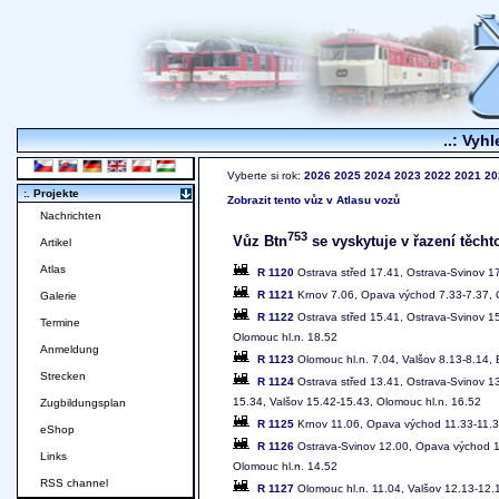
..: Vyhl
Vyberte si rok:
2026
2025
2024
2023
2022
2021
20
:. Projekte
Zobrazit tento vůz v Atlasu vozů
Nachrichten
753
Vůz Btn
se vyskytuje v řazení těcht
Artikel
Atlas
R 1120
Ostrava střed 17.41, Ostrava-Svinov 1
R 1121
Krnov 7.06, Opava východ 7.33-7.37, O
Galerie
R 1122
Ostrava střed 15.41, Ostrava-Svinov 1
Termine
Olomouc hl.n. 18.52
Anmeldung
R 1123
Olomouc hl.n. 7.04, Valšov 8.13-8.14, 
Strecken
R 1124
Ostrava střed 13.41, Ostrava-Svinov 1
15.34, Valšov 15.42-15.43, Olomouc hl.n. 16.52
Zugbildungsplan
R 1125
Krnov 11.06, Opava východ 11.33-11.37
eShop
R 1126
Ostrava-Svinov 12.00, Opava východ 12
Links
Olomouc hl.n. 14.52
RSS channel
R 1127
Olomouc hl.n. 11.04, Valšov 12.13-12.