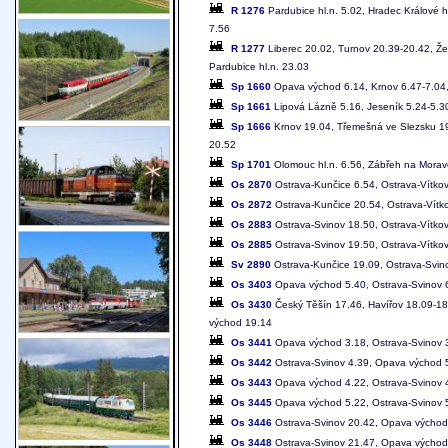
R 1276
Pardubice hl.n. 5.02, Hradec Králové h
7.56
R 1277
Liberec 20.02, Turnov 20.39-20.42, Že
Pardubice hl.n. 23.03
Sp 1660
Opava východ 6.14, Krnov 6.47-7.04,
Sp 1661
Lipová Lázně 5.16, Jeseník 5.24-5.30
Sp 1666
Krnov 19.04, Třemešná ve Slezsku 19.
20.52
Sp 1701
Olomouc hl.n. 6.56, Zábřeh na Moravě
Os 2870
Ostrava-Kunčice 6.54, Ostrava-Vítkov
Os 2872
Ostrava-Kunčice 20.54, Ostrava-Vítk
Os 2883
Ostrava-Svinov 18.50, Ostrava-Vítko
Os 2885
Ostrava-Svinov 19.50, Ostrava-Vítko
Sv 2890
Ostrava-Kunčice 19.09, Ostrava-Svin
Os 3403
Opava východ 5.40, Ostrava-Svinov 6.
Os 3430
Český Těšín 17.46, Havířov 18.09-18
východ 19.14
Os 3441
Opava východ 3.18, Ostrava-Svinov 
Os 3442
Ostrava-Svinov 4.39, Opava východ 
Os 3443
Opava východ 4.22, Ostrava-Svinov 
Os 3445
Opava východ 5.22, Ostrava-Svinov 
Os 3446
Ostrava-Svinov 20.42, Opava východ
Os 3448
Ostrava-Svinov 21.47, Opava východ