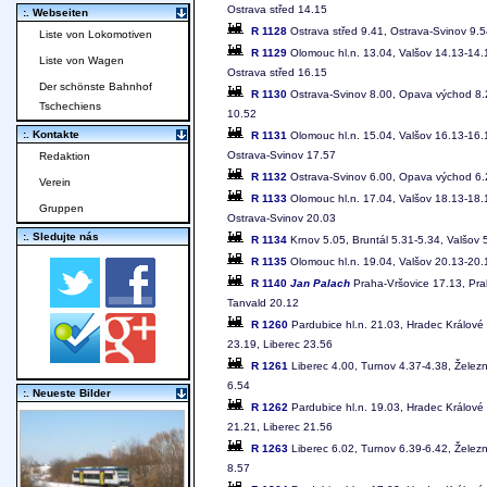
Ostrava střed 14.15
:. Webseiten
R 1128
Ostrava střed 9.41, Ostrava-Svinov 9.
Liste von Lokomotiven
R 1129
Olomouc hl.n. 13.04, Valšov 14.13-14.
Liste von Wagen
Ostrava střed 16.15
Der schönste Bahnhof
R 1130
Ostrava-Svinov 8.00, Opava východ 8.24
Tschechiens
10.52
:. Kontakte
R 1131
Olomouc hl.n. 15.04, Valšov 16.13-16.
Ostrava-Svinov 17.57
Redaktion
R 1132
Ostrava-Svinov 6.00, Opava východ 6.23
Verein
R 1133
Olomouc hl.n. 17.04, Valšov 18.13-18.
Gruppen
Ostrava-Svinov 20.03
:. Sledujte nás
R 1134
Krnov 5.05, Bruntál 5.31-5.34, Valšov 
R 1135
Olomouc hl.n. 19.04, Valšov 20.13-20.
R 1140
Jan Palach
Praha-Vršovice 17.13, Prah
Tanvald 20.12
R 1260
Pardubice hl.n. 21.03, Hradec Králové
23.19, Liberec 23.56
R 1261
Liberec 4.00, Turnov 4.37-4.38, Železn
6.54
:. Neueste Bilder
R 1262
Pardubice hl.n. 19.03, Hradec Králové
21.21, Liberec 21.56
R 1263
Liberec 6.02, Turnov 6.39-6.42, Železn
8.57