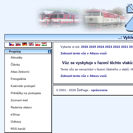
..: Vyhl
Vyberte si rok:
2026
2025
2024
2023
2022
2021
20
:. Projekty
Zobrazit tento vůz v Atlasu vozů
Aktuality
Vůz se vyskytuje v řazení těchto vlaků
Články
Tento vůz se nenachází v řazení žádného z vlaků. 
Atlas železníc
Zobrazit tento vůz v Atlasu vozů
Fotogaléria
Kalendár podujatí
© 2001 - 2026 ŽelPage -
správcovia
Prihlášky na podujatia
Zoznam tratí
Radenia vlakov
eShop
Odkazy
RSS kanál