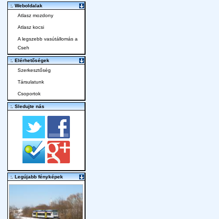
:. Weboldalak
Atlasz mozdony
Atlasz kocsi
A legszebb vasútállomás a
Cseh
:. Elérhetőségek
Szerkesztőség
Társulatunk
Csoportok
:. Sledujte nás
:. Legújabb fényképek