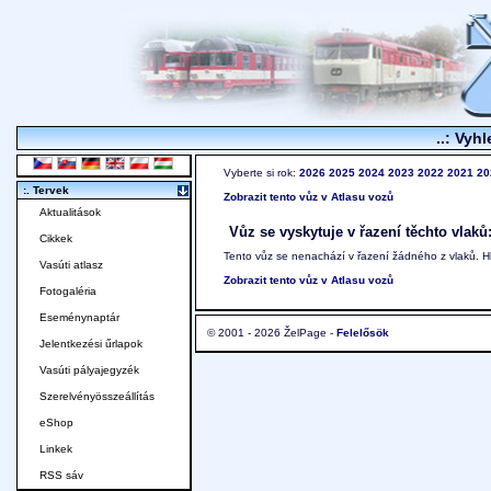
..: Vyhl
Vyberte si rok:
2026
2025
2024
2023
2022
2021
20
:. Tervek
Zobrazit tento vůz v Atlasu vozů
Aktualitások
Vůz se vyskytuje v řazení těchto vlaků
Cikkek
Tento vůz se nenachází v řazení žádného z vlaků. 
Vasúti atlasz
Zobrazit tento vůz v Atlasu vozů
Fotogaléria
Eseménynaptár
© 2001 - 2026 ŽelPage -
Felelősök
Jelentkezési űrlapok
Vasúti pályajegyzék
Szerelvényösszeállítás
eShop
Linkek
RSS sáv