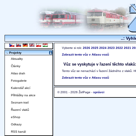
..: Vyhl
Vyberte si rok:
2026
2025
2024
2023
2022
2021
20
:. Projekty
Zobrazit tento vůz v Atlasu vozů
Aktuality
Vůz se vyskytuje v řazení těchto vlaků
Články
Tento vůz se nenachází v řazení žádného z vlaků. 
Atlas drah
Zobrazit tento vůz v Atlasu vozů
Fotogalerie
Kalendář akcí
© 2001 - 2026 ŽelPage -
správci
Přihlášky na akce
Seznam tratí
Řazení vlaků
eShop
Odkazy
RSS kanál