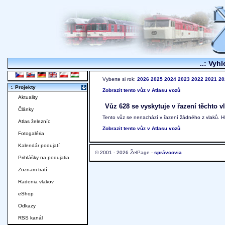
..: Vyhl
Vyberte si rok:
2026
2025
2024
2023
2022
2021
20
:. Projekty
Zobrazit tento vůz v Atlasu vozů
Aktuality
Vůz 628 se vyskytuje v řazení těchto v
Články
Tento vůz se nenachází v řazení žádného z vlaků. 
Atlas železníc
Zobrazit tento vůz v Atlasu vozů
Fotogaléria
Kalendár podujatí
© 2001 - 2026 ŽelPage -
správcovia
Prihlášky na podujatia
Zoznam tratí
Radenia vlakov
eShop
Odkazy
RSS kanál