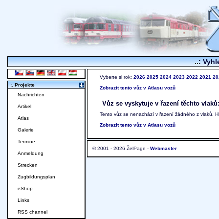
..: Vyhl
Vyberte si rok:
2026
2025
2024
2023
2022
2021
20
:. Projekte
Zobrazit tento vůz v Atlasu vozů
Nachrichten
Vůz se vyskytuje v řazení těchto vlaků
Artikel
Tento vůz se nenachází v řazení žádného z vlaků. 
Atlas
Zobrazit tento vůz v Atlasu vozů
Galerie
Termine
© 2001 - 2026 ŽelPage -
Webmaster
Anmeldung
Strecken
Zugbildungsplan
eShop
Links
RSS channel