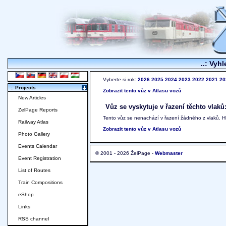
..: Vyhl
Vyberte si rok:
2026
2025
2024
2023
2022
2021
20
:. Projects
Zobrazit tento vůz v Atlasu vozů
New Articles
Vůz se vyskytuje v řazení těchto vlaků
ZelPage Reports
Tento vůz se nenachází v řazení žádného z vlaků. 
Railway Atlas
Zobrazit tento vůz v Atlasu vozů
Photo Gallery
Events Calendar
© 2001 - 2026 ŽelPage -
Webmaster
Event Registration
List of Routes
Train Compositions
eShop
Links
RSS channel