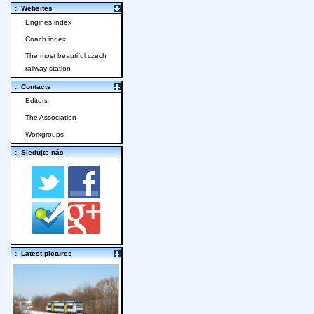
:. Websites
Engines index
Coach index
The most beautiful czech
railway station
:. Contacts
Editors
The Association
Workgroups
:. Sledujte nás
:. Latest pictures