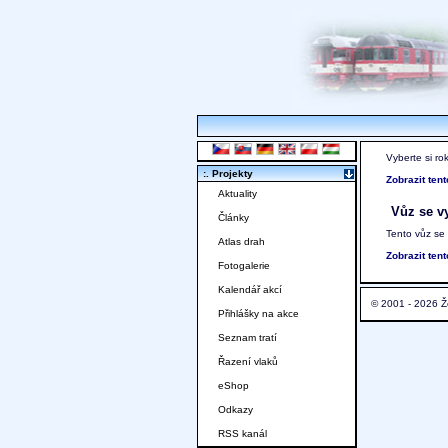
Vyberte si ro
:. Projekty
Zobrazit ten
Aktuality
Vůz se vy
Články
Tento vůz se
Atlas drah
Zobrazit ten
Fotogalerie
Kalendář akcí
© 2001 - 2026 Ž
Přihlášky na akce
Seznam tratí
Řazení vlaků
eShop
Odkazy
RSS kanál