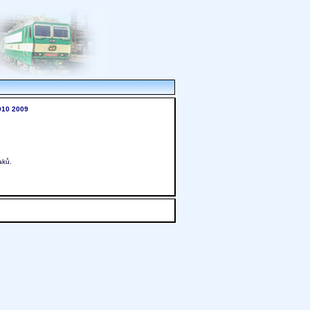
010
2009
aků.