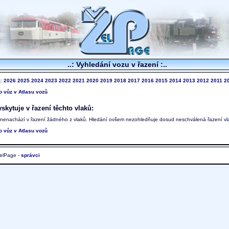
..: Vyhledání vozu v řazení :..
k:
2026
2025
2024
2023
2022
2021
2020
2019
2018
2017
2016
2015
2014
2013
2012
2011
2
to vůz v Atlasu vozů
skytuje v řazení těchto vlaků:
 nenachází v řazení žádného z vlaků. Hledání ovšem nezohledňuje dosud neschválená řazení vl
to vůz v Atlasu vozů
elPage -
správci