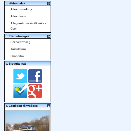
:. Weboldalak
Atlasz mozdony
Atlasz kocsi
A legszebb vasútállomás a
Cseh
:. Elérhetőségek
Szerkesztőség
Társulatunk
Csoportok
:. Sledujte nás
:. Legújabb fényképek