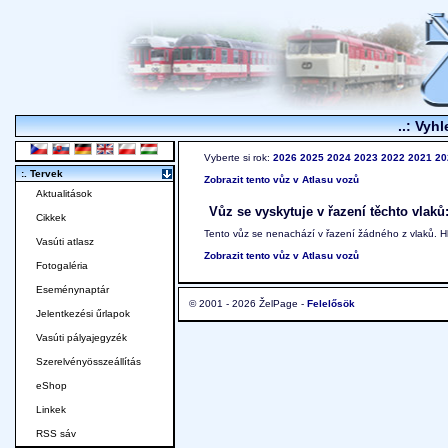
..: Vyhl
Vyberte si rok:
2026
2025
2024
2023
2022
2021
20
:. Tervek
Zobrazit tento vůz v Atlasu vozů
Aktualitások
Vůz se vyskytuje v řazení těchto vlaků
Cikkek
Tento vůz se nenachází v řazení žádného z vlaků. 
Vasúti atlasz
Zobrazit tento vůz v Atlasu vozů
Fotogaléria
Eseménynaptár
© 2001 - 2026 ŽelPage -
Felelősök
Jelentkezési űrlapok
Vasúti pályajegyzék
Szerelvényösszeállítás
eShop
Linkek
RSS sáv