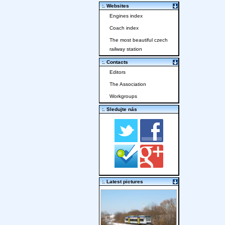
:. Websites
Engines index
Coach index
The most beautiful czech
railway station
:. Contacts
Editors
The Association
Workgroups
:. Sledujte nás
:. Latest pictures