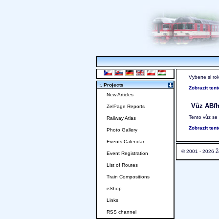
Vyberte si ro
:. Projects
Zobrazit ten
New Articles
Vůz ABf
ZelPage Reports
Tento vůz se
Railway Atlas
Zobrazit ten
Photo Gallery
Events Calendar
© 2001 - 2026 Ž
Event Registration
List of Routes
Train Compositions
eShop
Links
RSS channel