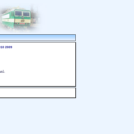
010
2009
aků.