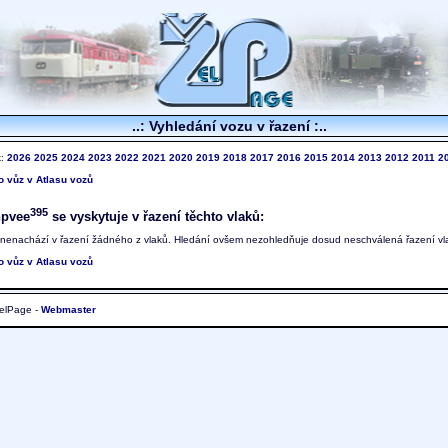
..: Vyhledání vozu v řazení :..
k:
2026
2025
2024
2023
2022
2021
2020
2019
2018
2017
2016
2015
2014
2013
2012
2011
2
to vůz v Atlasu vozů
395
hpvee
se vyskytuje v řazení těchto vlaků:
 nenachází v řazení žádného z vlaků. Hledání ovšem nezohledňuje dosud neschválená řazení vl
to vůz v Atlasu vozů
elPage -
Webmaster