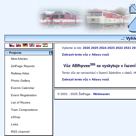
..: Vyhl
Vyberte si rok:
2026
2025
2024
2023
2022
2021
20
:. Projects
Zobrazit tento vůz v Atlasu vozů
New Articles
395
Vůz ABfhpvee
se vyskytuje v řazení
ZelPage Reports
Tento vůz se nenachází v řazení žádného z vlaků. 
Railway Atlas
Zobrazit tento vůz v Atlasu vozů
Photo Gallery
Events Calendar
© 2001 - 2026 ŽelPage -
Webmaster
Event Registration
List of Routes
Train Compositions
eShop
Links
RSS channel