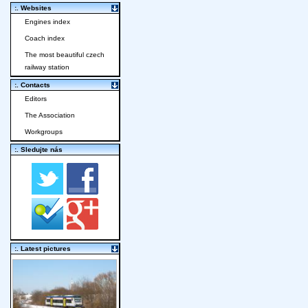
:. Websites
Engines index
Coach index
The most beautiful czech
railway station
:. Contacts
Editors
The Association
Workgroups
:. Sledujte nás
:. Latest pictures