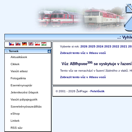
..: Vyhl
Vyberte si rok:
2026
2025
2024
2023
2022
2021
20
:. Tervek
Zobrazit tento vůz v Atlasu vozů
Aktualitások
395
Vůz ABfhpvee
se vyskytuje v řazení
Cikkek
Tento vůz se nenachází v řazení žádného z vlaků. 
Vasúti atlasz
Zobrazit tento vůz v Atlasu vozů
Fotogaléria
Eseménynaptár
© 2001 - 2026 ŽelPage -
Felelősök
Jelentkezési űrlapok
Vasúti pályajegyzék
Szerelvényösszeállítás
eShop
Linkek
RSS sáv