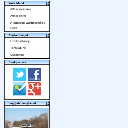
:. Weboldalak
Atlasz mozdony
Atlasz kocsi
A legszebb vasútállomás a
Cseh
:. Elérhetőségek
Szerkesztőség
Társulatunk
Csoportok
:. Sledujte nás
:. Legújabb fényképek