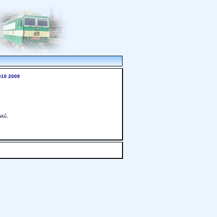
010
2009
aků.