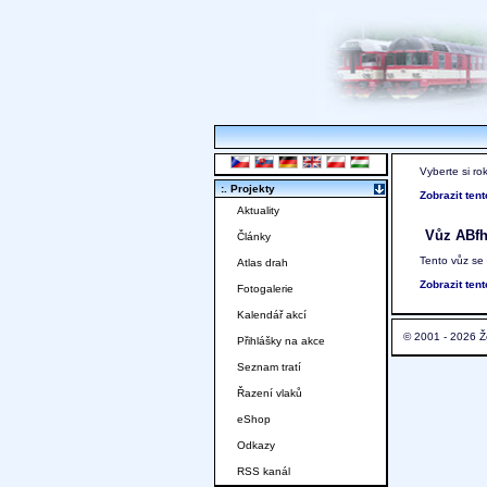
Vyberte si ro
:. Projekty
Zobrazit ten
Aktuality
Vůz ABf
Články
Tento vůz se
Atlas drah
Zobrazit ten
Fotogalerie
Kalendář akcí
© 2001 - 2026 Ž
Přihlášky na akce
Seznam tratí
Řazení vlaků
eShop
Odkazy
RSS kanál