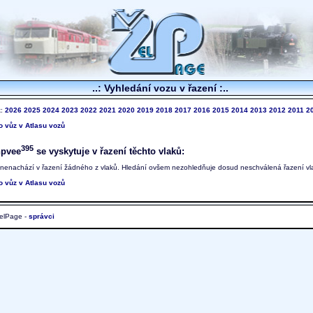
..: Vyhledání vozu v řazení :..
k:
2026
2025
2024
2023
2022
2021
2020
2019
2018
2017
2016
2015
2014
2013
2012
2011
2
to vůz v Atlasu vozů
395
hpvee
se vyskytuje v řazení těchto vlaků:
 nenachází v řazení žádného z vlaků. Hledání ovšem nezohledňuje dosud neschválená řazení vl
to vůz v Atlasu vozů
elPage -
správci