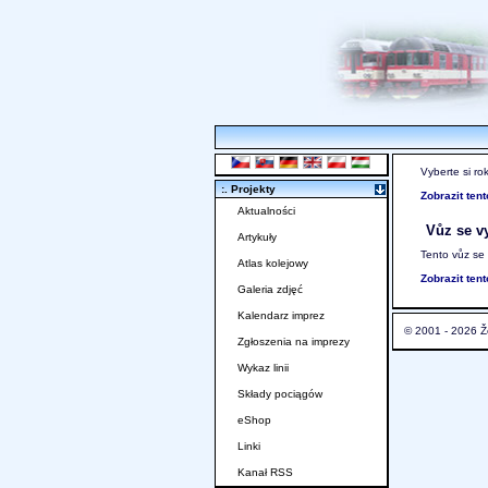
Vyberte si ro
:. Projekty
Zobrazit ten
Aktualności
Vůz se vy
Artykuły
Tento vůz se
Atlas kolejowy
Zobrazit ten
Galeria zdjęć
Kalendarz imprez
© 2001 - 2026 Ž
Zgłoszenia na imprezy
Wykaz linii
Składy pociągów
eShop
Linki
Kanał RSS