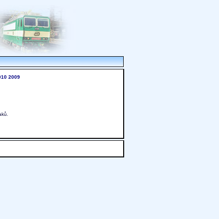
010
2009
aků.