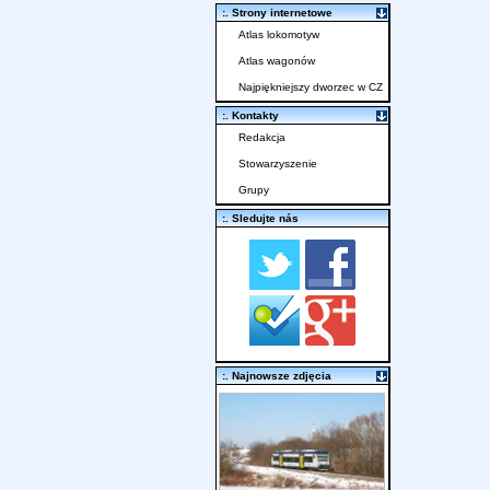
:. Strony internetowe
Atlas lokomotyw
Atlas wagonów
Najpiękniejszy dworzec w CZ
:. Kontakty
Redakcja
Stowarzyszenie
Grupy
:. Sledujte nás
:. Najnowsze zdjęcia