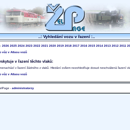
..: Vyhledání vozu v řazení :..
k:
2026
2025
2024
2023
2022
2021
2020
2019
2018
2017
2016
2015
2014
2013
2012
2011
2
to vůz v Atlasu vozů
skytuje v řazení těchto vlaků:
 nenachází v řazení žádného z vlaků. Hledání ovšem nezohledňuje dosud neschválená řazení vl
to vůz v Atlasu vozů
elPage -
administratorzy