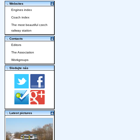
:. Websites
Engines index
Coach index
The most beautiful czech
railway station
:. Contacts
Editors
The Association
Workgroups
:. Sledujte nás
:. Latest pictures