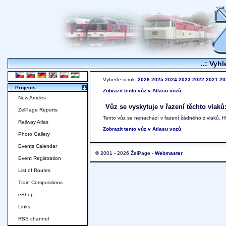
..: Vyhl
Vyberte si rok:
2026
2025
2024
2023
2022
2021
20
:. Projects
Zobrazit tento vůz v Atlasu vozů
New Articles
Vůz se vyskytuje v řazení těchto vlaků
ZelPage Reports
Tento vůz se nenachází v řazení žádného z vlaků. 
Railway Atlas
Zobrazit tento vůz v Atlasu vozů
Photo Gallery
Events Calendar
© 2001 - 2026 ŽelPage -
Webmaster
Event Registration
List of Routes
Train Compositions
eShop
Links
RSS channel