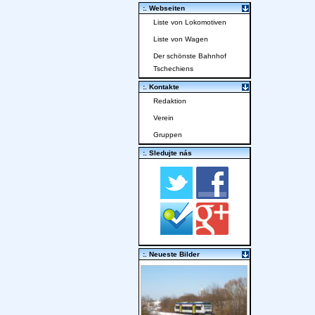
:. Webseiten
Liste von Lokomotiven
Liste von Wagen
Der schönste Bahnhof
Tschechiens
:. Kontakte
Redaktion
Verein
Gruppen
:. Sledujte nás
:. Neueste Bilder