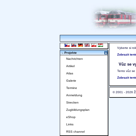
Vyberte si ro
:. Projekte
Zobrazit ten
Nachrichten
Vůz se vy
Artikel
Tento vůz se
Atlas
Zobrazit ten
Galerie
Termine
© 2001 - 2026 Ž
Anmeldung
Strecken
Zugbildungsplan
eShop
Links
RSS channel