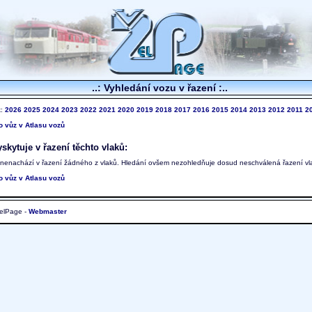
..: Vyhledání vozu v řazení :..
k:
2026
2025
2024
2023
2022
2021
2020
2019
2018
2017
2016
2015
2014
2013
2012
2011
2
to vůz v Atlasu vozů
skytuje v řazení těchto vlaků:
 nenachází v řazení žádného z vlaků. Hledání ovšem nezohledňuje dosud neschválená řazení vl
to vůz v Atlasu vozů
elPage -
Webmaster