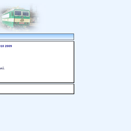
010
2009
aků.