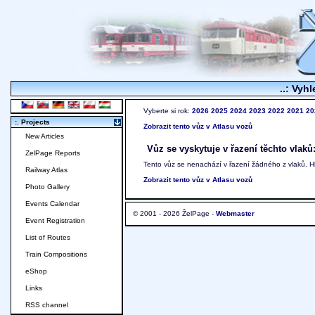
..: Vyhl
Vyberte si rok:
2026
2025
2024
2023
2022
2021
20
:. Projects
Zobrazit tento vůz v Atlasu vozů
New Articles
Vůz se vyskytuje v řazení těchto vlaků
ZelPage Reports
Tento vůz se nenachází v řazení žádného z vlaků. 
Railway Atlas
Zobrazit tento vůz v Atlasu vozů
Photo Gallery
Events Calendar
© 2001 - 2026 ŽelPage -
Webmaster
Event Registration
List of Routes
Train Compositions
eShop
Links
RSS channel