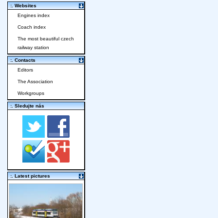
:. Websites
Engines index
Coach index
The most beautiful czech
railway station
:. Contacts
Editors
The Association
Workgroups
:. Sledujte nás
:. Latest pictures