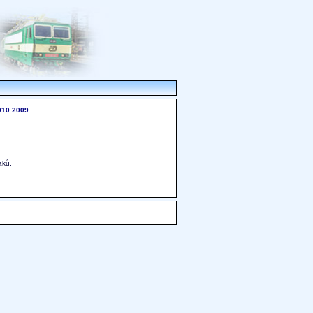
010
2009
aků.