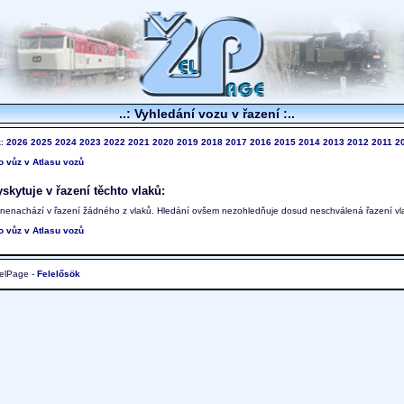
..: Vyhledání vozu v řazení :..
k:
2026
2025
2024
2023
2022
2021
2020
2019
2018
2017
2016
2015
2014
2013
2012
2011
2
to vůz v Atlasu vozů
skytuje v řazení těchto vlaků:
 nenachází v řazení žádného z vlaků. Hledání ovšem nezohledňuje dosud neschválená řazení vl
to vůz v Atlasu vozů
elPage -
Felelősök