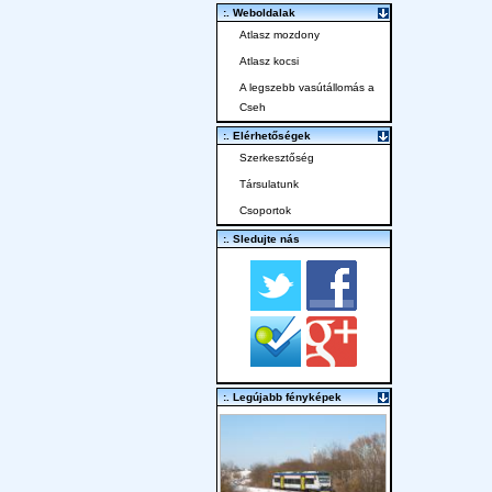
:. Weboldalak
Atlasz mozdony
Atlasz kocsi
A legszebb vasútállomás a
Cseh
:. Elérhetőségek
Szerkesztőség
Társulatunk
Csoportok
:. Sledujte nás
:. Legújabb fényképek