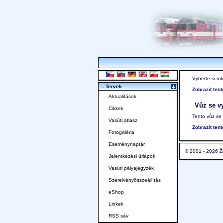
Vyberte si ro
:. Tervek
Zobrazit ten
Aktualitások
Vůz se vy
Cikkek
Tento vůz se
Vasúti atlasz
Zobrazit ten
Fotogaléria
Eseménynaptár
© 2001 - 2026 Ž
Jelentkezési űrlapok
Vasúti pályajegyzék
Szerelvényösszeállítás
eShop
Linkek
RSS sáv