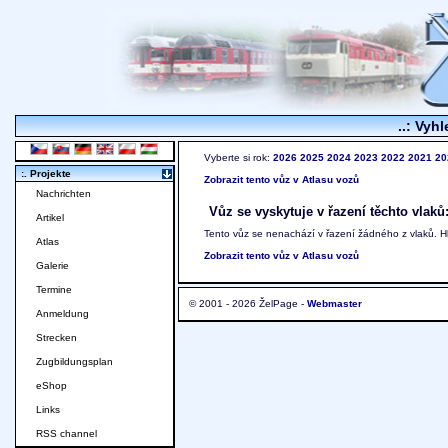
..: Vyhl
Vyberte si rok:
2026
2025
2024
2023
2022
2021
20
:. Projekte
Zobrazit tento vůz v Atlasu vozů
Nachrichten
Vůz se vyskytuje v řazení těchto vlaků
Artikel
Tento vůz se nenachází v řazení žádného z vlaků. 
Atlas
Zobrazit tento vůz v Atlasu vozů
Galerie
Termine
© 2001 - 2026 ŽelPage -
Webmaster
Anmeldung
Strecken
Zugbildungsplan
eShop
Links
RSS channel