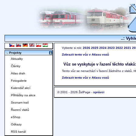
..: Vyhl
Vyberte si rok:
2026
2025
2024
2023
2022
2021
20
:. Projekty
Zobrazit tento vůz v Atlasu vozů
Aktuality
Vůz se vyskytuje v řazení těchto vlaků
Články
Tento vůz se nenachází v řazení žádného z vlaků. 
Atlas drah
Zobrazit tento vůz v Atlasu vozů
Fotogalerie
Kalendář akcí
© 2001 - 2026 ŽelPage -
správci
Přihlášky na akce
Seznam tratí
Řazení vlaků
eShop
Odkazy
RSS kanál