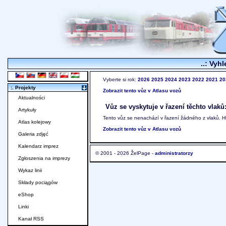
..: Vyhl
Vyberte si rok:
2026
2025
2024
2023
2022
2021
20
:. Projekty
Zobrazit tento vůz v Atlasu vozů
Aktualności
Vůz se vyskytuje v řazení těchto vlaků
Artykuły
Tento vůz se nenachází v řazení žádného z vlaků. 
Atlas kolejowy
Zobrazit tento vůz v Atlasu vozů
Galeria zdjęć
Kalendarz imprez
© 2001 - 2026 ŽelPage -
administratorzy
Zgłoszenia na imprezy
Wykaz linii
Składy pociągów
eShop
Linki
Kanał RSS