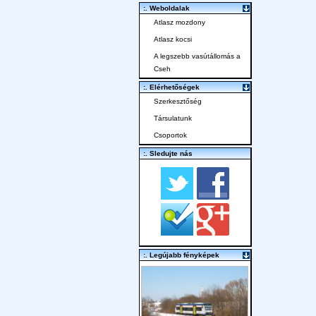
:. Weboldalak
Atlasz mozdony
Atlasz kocsi
A legszebb vasútállomás a
Cseh
:. Elérhetőségek
Szerkesztőség
Társulatunk
Csoportok
:. Sledujte nás
:. Legújabb fényképek