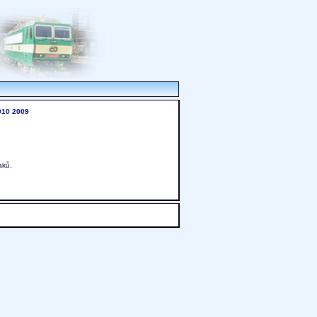
010
2009
aků.