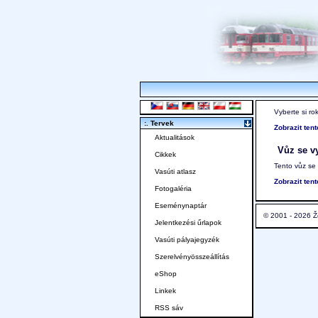
Vyberte si ro
:. Tervek
Zobrazit ten
Aktualitások
Vůz se vy
Cikkek
Tento vůz se
Vasúti atlasz
Zobrazit ten
Fotogaléria
Eseménynaptár
© 2001 - 2026 Ž
Jelentkezési űrlapok
Vasúti pályajegyzék
Szerelvényösszeállítás
eShop
Linkek
RSS sáv