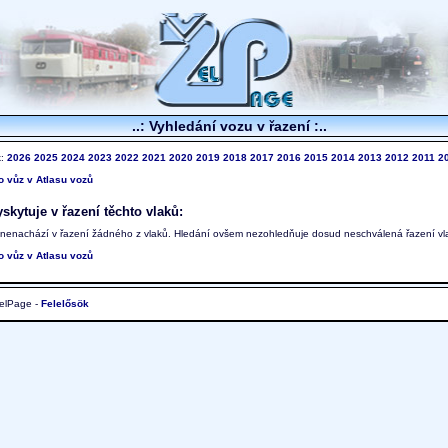
..: Vyhledání vozu v řazení :..
k:
2026
2025
2024
2023
2022
2021
2020
2019
2018
2017
2016
2015
2014
2013
2012
2011
2
to vůz v Atlasu vozů
skytuje v řazení těchto vlaků:
 nenachází v řazení žádného z vlaků. Hledání ovšem nezohledňuje dosud neschválená řazení vl
to vůz v Atlasu vozů
elPage -
Felelősök